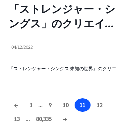
「ストレンジャー・シ
ングス」のクリエイタ
ーは、シーズン4のこと
04/12/2022
を『ゲーム・オブ・ス
ローンズ』と呼…
『ストレンジャー・シングス 未知の世界』のクリエイ
ター、ダファー兄弟がシーズン4について、『ゲー
（IGN Japan）
ム・オブ・スローンズ』のようだと語っている。とに
かくストーリーが「どんどん大きくなっていく」とい
うことらしい。 Deadlineの「Contenders Television」
Posts
Previous
1
…
9
10
11
12
でのパネルで、マット&ロス・ダファーが、……
navigation
Posts
Next
13
…
80,335
Posts