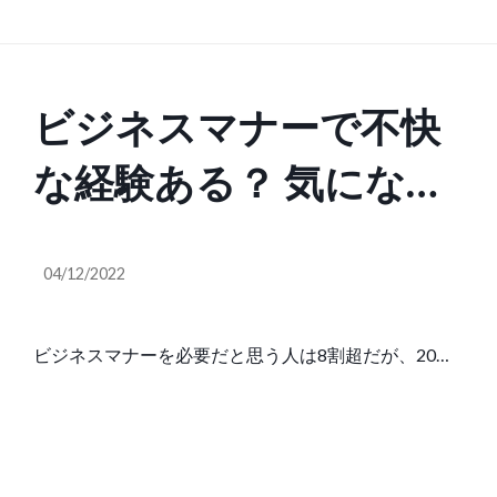
ビジネスマナーで不快
な経験ある？ 気になる
行動の1位「会議中のス
04/12/2022
マホいじり」
ビジネスマナーを必要だと思う人は8割超だが、20代
男性では65.5％とやや低め――。 およそ半数の人…