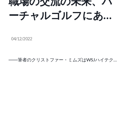
職場の交流の未来、バ
ーチャルゴルフにあり
（WSJ）
04/12/2022
――筆者のクリストファー・ミムズはWSJハイテク担
当コラムニスト ＊＊＊ 筆者は仮想現実（VR）が特に
好きなわけではないし、ゴルフもできない。しかし、
この二つが交差する場所に、同僚や社外の重要な取引
相手との交流の未来があるとみている。 ひいては、そ
れがチームを結束させ、イノベーション（技……