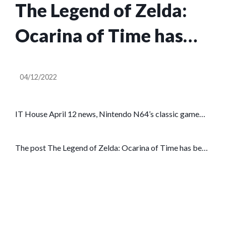
The Legend of Zelda:
Ocarina of Time has
been ported to PC at 60
04/12/2022
FPS
IT House April 12 news, Nintendo N64’s classic game
“The Legend of Zelda: Ocarina of Time” was previously
ported to the PC platform by fans,
[…]
The post
The Legend of Zelda: Ocarina of Time has been
ported to PC at 60 FPS
appeared first on
Gamingsym
.