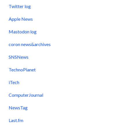
Twitter log
Apple News
Mastodon log
coron news&archives
SNSNews
TechnoPlanet
iTech
ComputerJournal
NewsTag
Last.fm