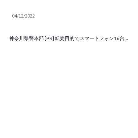
か 詐欺容疑で書類送検
04/12/2022
（朝日新聞）
神奈川県警本部 [PR] 転売目的でスマートフォン16台
を購入したとして、香川県警は11日、県警本部に勤務
する50代の男性巡査部長を詐欺の疑いで高松地検に書
類送検し、発表した。県警は同日、停職6カ月の懲戒
処分とし、巡査部長は同日付で依願退職した。 監察課
によると、巡査部長は2019年5～7月ごろ、高……