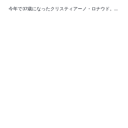
今年で37歳になったクリスティアーノ・ロナウド。リ
オネル・メッシ派である元イタリア代表FWアントニ
オ…