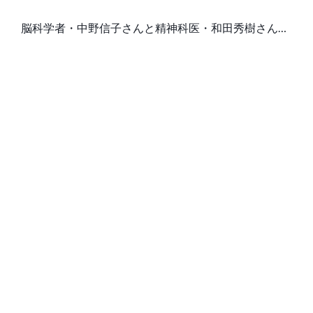
のよさ」の正体
脳科学者・中野信子さんと精神科医・和田秀樹さんが
共著『頭のよさとは何か』（プレジデント社）を出し
（SankeiBiz）
た。「頭のよさ」の本質とはいったい何なのか。知性
か、能力か、行動習慣か。白熱対論の一部を特別公開
する──。（※本稿は、中野信子×和田秀樹『頭のよさ
とは何か』（プレジデント社）の一部を再……