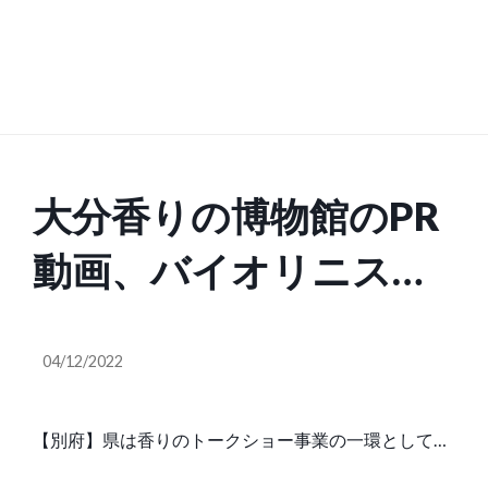
大分香りの博物館のPR
動画、バイオリニスト
の広津留すみれさん出
04/12/2022
演【大分県】
【別府】県は香りのトークショー事業の一環として、
「大分香りの博物館」（別府市）の魅力を伝えるPR動