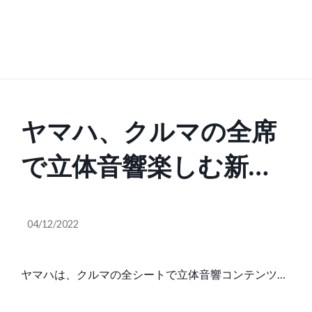
ヤマハ、クルマの全席
で立体音響楽しむ新技
術。「Atmos for
04/12/2022
cars」活用
ヤマハは、クルマの全シートで立体音響コンテンツを
楽しむ技術を開発し、「Dolby Atmos for…