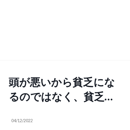
頭が悪いから貧乏にな
るのではなく、貧乏だ
と頭が悪くなる…みん
04/12/2022
なが誤解している「頭