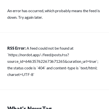
An error has occurred, which probably means the feed is
down. Try again later.
RSS Error:
A feed could not be found at
`https://nordot.app/-/feed/posts/rss?
source_id=646357622673671265&curation_url=true`;
the status code is `404` and content-type is `text/html;
charset=UTF-8`
What’s NewsTag